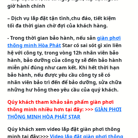
giờ hành chính
– Dịch vụ lắp đặt tận tình,chu đáo, tiết kiệm
tối đa thời gian chờ đợi của khách hàng.
- Trong thời gian bảo hành, nếu sản
giàn phơi
thông minh Hòa Phát
Star có sai sót gì xin liên
hệ với công ty, trong vòng 12h nhân viên bảo
hành, bảo dưỡng của công ty sẽ đến bảo hành
miễn phí đúng như cam kết. Khi hết thời hạn
bảo hành, nếu được yêu cầu công ty sẽ có
nhân viên bảo trì đến để bảo dưỡng, sửa chữa
những hư hỏng theo yêu cầu của quý khách.
Qúy khách tham khảo sản phẩm giàn phơi
thông minh nhiều hơn tại đây: >>>
GIÀN PHƠI
THÔNG MINH HÒA PHÁT STAR
Qúy khách xem video lắp đặt giàn phơi thông
minh tại đây:>>>
Video lắp đặt giàn phơi thông