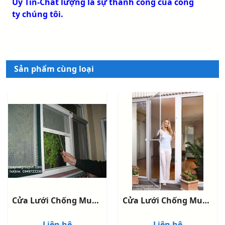
Uy Tín-Chất lượng là sự thành công của công
ty chúng tôi.
Sản phẩm cùng loại
Cửa Lưới Chống Muỗi Tự Cuốn Màu Trắng Xingfa
Cửa Lưới Chống Muỗi Dạng Cố Định
Liên hệ
Liên hệ